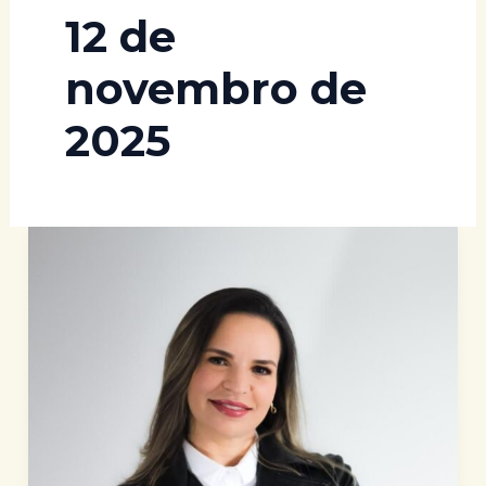
12 de
novembro de
2025
A
resposta
está
do
lado
de
dentro