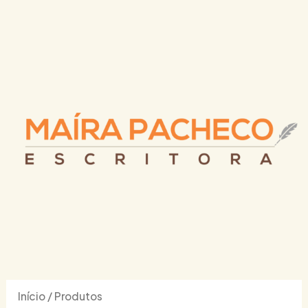
Ir
para
o
conteúdo
Início
/ Produtos